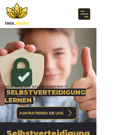
twin
studio
DEIN WEG ZUR SELBSTSICHERHEIT
SELBSTVERTEIDIGUNG
LERNEN
KONTAKTIEREN SIE UNS
Selbstverteidigung