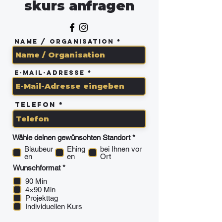
skurs
anfragen
Name / Organisation
E-Mail-Adresse
Telefon
P
Wähle deinen gewünschten Standort
*
f
Blaubeur
Ehing
bei Ihnen vor
l
en
en
Ort
i
c
P
Wunschformat
*
h
f
90 Min
t
l
f
4×90 Min
i
e
c
Projekttag
l
h
Individuellen Kurs
d
t
f