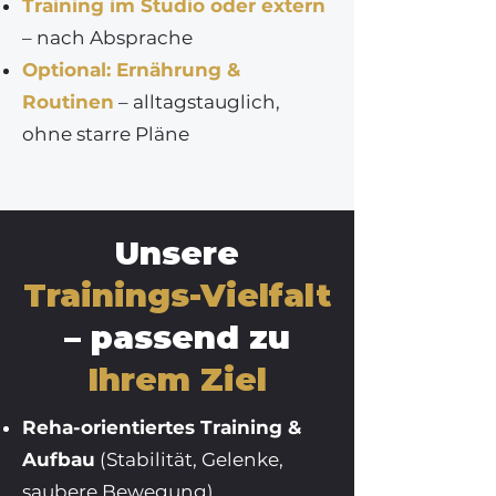
Training im Studio oder extern
– nach Absprache
Optional: Ernährung &
Routinen
– alltagstauglich,
ohne starre Pläne
Unsere
Trainings-Vielfalt
– passend zu
Ihrem Ziel
Reha-orientiertes Training &
Aufbau
(Stabilität, Gelenke,
saubere Bewegung)