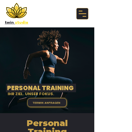
twin
studio
PERSONAL TRAINING
IHR ZIEL. UNSER FOKUS.
TERMIN ANFRAGEN
Personal
Training