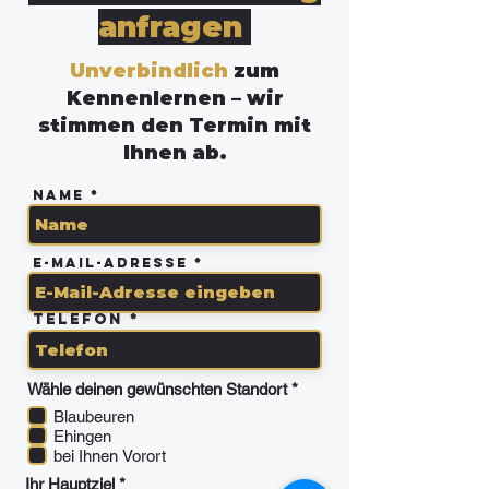
anfragen
Unverbindlich
zum
Kennenlernen – wir
stimmen den Termin mit
Ihnen ab.
Name
E-Mail-Adresse
Telefon
P
Wähle deinen gewünschten Standort
*
f
Blaubeuren
l
Ehingen
i
c
bei Ihnen Vorort
h
P
Ihr Hauptziel
*
t