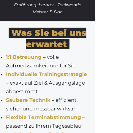
Ernährungsberater • Taekwondo
Meister 3. Dan
Was Sie bei uns
erwartet
1:1 Betreuung
– volle
Aufmerksamkeit nur für Sie
Individuelle Trainingsstrategie
– exakt auf Ziel & Ausgangslage
abgestimmt
Saubere Technik
– effizient,
sicher und messbar wirksam
Flexible Terminabstimmung
–
passend zu Ihrem Tagesablauf