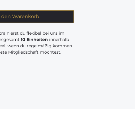
n den Warenkorb
trainierst du flexibel bei uns im
insgesamt
10 Einheiten
innerhalb
Ideal, wenn du regelmäßig kommen
feste Mitgliedschaft möchtest.
te ab Ausstellungsdatum
arte wird
vor Ort
im Studio
lossen sind
syoga
und
Rückbildungsyoga
.
Links