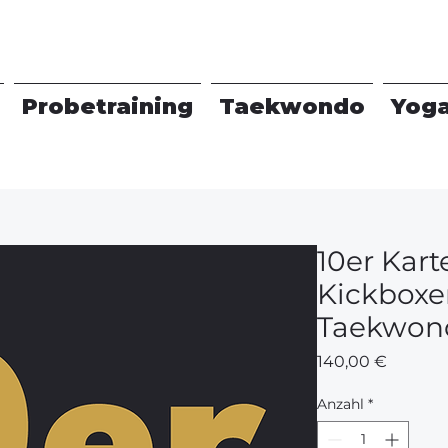
Probetraining
Taekwondo
Yog
10er Kart
Kickboxe
Taekwon
Preis
140,00 €
Anzahl
*