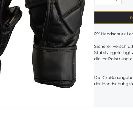
I
PX Handschutz Led
Sicherer Verschluß
Stabil angefertig
dicker Polstrung 
Die Größenangaben
der Handschuhgrö
S = 7
M = 8
L = 9
XL= 10
Unsere Kurse
Abholung:
bei un