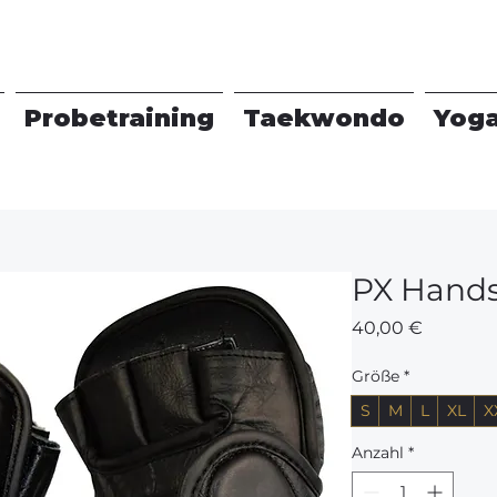
Probetraining
Taekwondo
Yog
PX Hands
Preis
40,00 €
Größe
*
S
M
L
XL
X
Anzahl
*