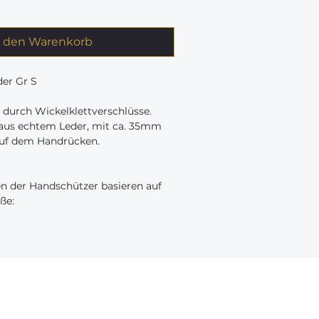
n den Warenkorb
er Gr S
 durch Wickelklettverschlüsse.
t aus echtem Leder, mit ca. 35mm
auf dem Handrücken.
 der Handschützer basieren auf
ße:
Links
s
vor Ort