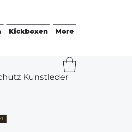
a
Kickboxen
More
chutz Kunstleder
XL