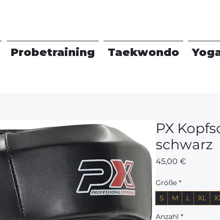
Probetraining
Taekwondo
Yog
PX Kopfs
schwarz
Preis
45,00 €
Größe
*
S
M
L
XL
X
Anzahl
*