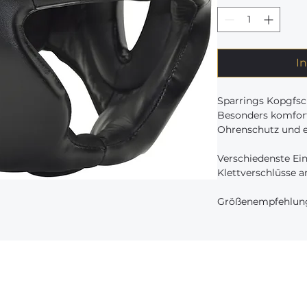
I
Sparrings Kopgfsc
Besonders komfor
Ohrenschutz und e
Verschiedenste Ei
Klettverschlüsse
Größenempfehlun
S = 52-54cm
M = 53-56cm
L = 55-58cm
XL = 57-59cm
Unsere Kurse
XXL = + 59cm