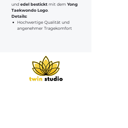
und
edel bestickt
mit dem
Yong
Taekwondo Logo
.
Details:
Hochwertige Qualität und
angenehmer Tragekomfort
Bestickung mit Yong
Taekwondo Logo
Geeignet für Schwarzgurte /
Dan-Träger
Abholung:
bei uns
vor Ort
Hinweis:
Die
Anfertigung/Bestickung kann
bis
zu 14 Werktage
dauern.
Bergstraße 38,
89143 Blaubeuren
Biberacher Straße 67,
89584 Ehingen