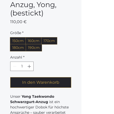
Anzug, Yong,
(bestickt)
Preis
110,00 €
Größe
*
150cm
160cm
170cm
180cm
190cm
Anzahl
*
In den Warenkorb
Unser
Yong Taekwondo
Schwarzgurt-Anzug
ist ein
hochwertiger Dobok für höchste
Ansprüche – sauber verarbeitet