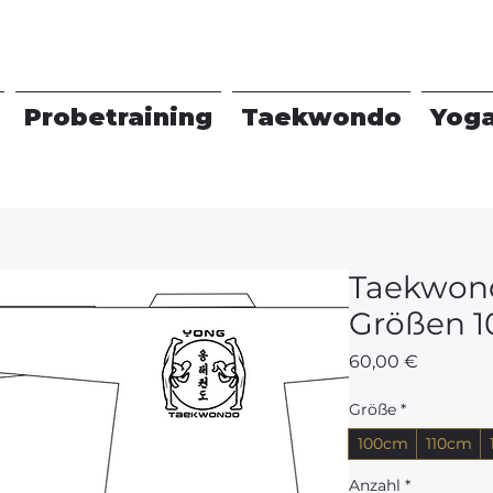
Probetraining
Taekwondo
Yog
Taekwond
Größen 1
Preis
60,00 €
Größe
*
100cm
110cm
Anzahl
*