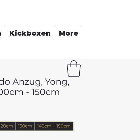
a
Kickboxen
More
o Anzug, Yong,
00cm - 150cm
120cm
130cm
140cm
150cm