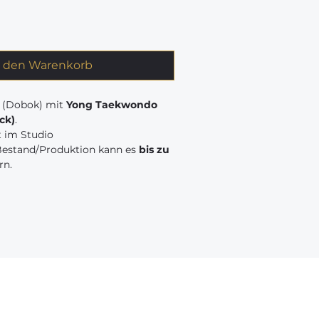
n den Warenkorb
 (Dobok) mit
Yong Taekwondo
ck)
.
 im Studio
Bestand/Produktion kann es
bis zu
rn.
Links